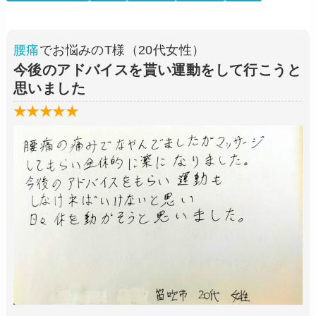
腰痛
でお悩みのT様（20代女性）
今後のアドバイスを貰い運動をして行こうと
思いました
★★★★★