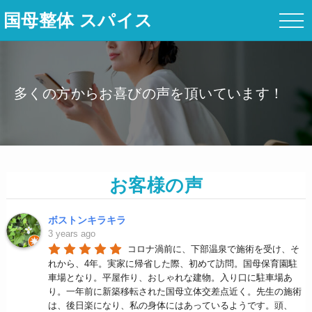
国母整体 スパイス
多くの方からお喜びの声を頂いています！
お客様の声
ボストンキラキラ
3 years ago
コロナ渦前に、下部温泉で施術を受け、そ
れから、4年。実家に帰省した際、初めて訪問。国母保育園駐
車場となり。平屋作り、おしゃれな建物。入り口に駐車場あ
り。一年前に新築移転された国母立体交差点近く。先生の施術
は、後日楽になり、私の身体にはあっているようです。頭、