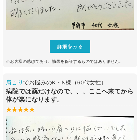
詳細をみる
※お客様の感想であり、効果を保証するものではありません。
肩こり
でお悩みのK・N様（60代女性）
病院では薬だけなので、、、ここへ来てから
体が楽になります。
★★★★★