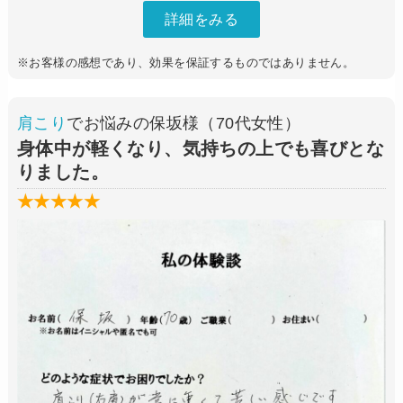
詳細をみる
※お客様の感想であり、効果を保証するものではありません。
肩こり
でお悩みの保坂様（70代女性）
身体中が軽くなり、気持ちの上でも喜びとな
りました。
★★★★★