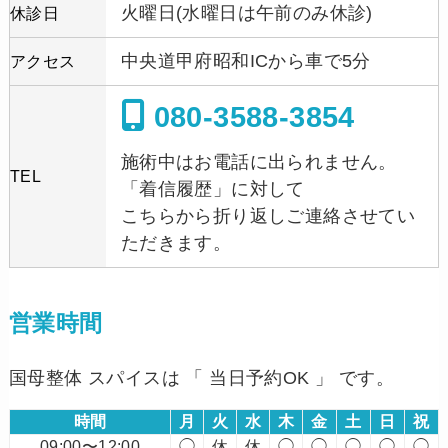
火曜日(水曜日は午前のみ休診)
休診日
中央道甲府昭和ICから車で5分
アクセス
080-3588-3854
施術中はお電話に出られません。
TEL
「着信履歴」に対して
こちらから折り返しご連絡させてい
ただきます。
営業時間
国母整体 スパイスは 「 当日予約OK 」 です。
時間
月
火
水
木
金
土
日
祝
09:00〜12:00
◯
休
休
◯
◯
◯
◯
◯