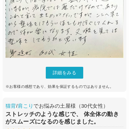
詳細をみる
※お客様の感想であり、効果を保証するものではありません。
猫背
/
肩こり
でお悩みの土屋様（30代女性）
ストレッチのような感じで、 体全体の動き
がスムーズになるのを感じました。